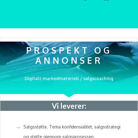
PROSPEKT OG
ANNONSER
Digitalt markedmateriell / salgscoaching
Vi leverer:
Salgsstøtte. Tema konfidensialitet, salgsstrategi
og støtte gjennom salgsprosessen.