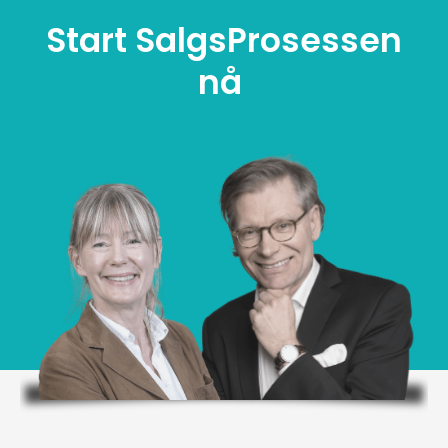
Start SalgsProsessen
nå