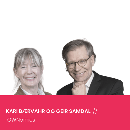
KARI BÆRVAHR OG GEIR SAMDAL
//
OWNomics