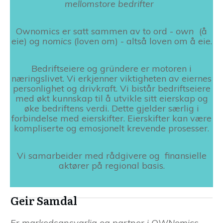
mellomstore
bedrifter
Ownomics er satt sammen av to ord -
own
(å
eie) og
nomics
(loven om) - altså loven om å eie.
Bedriftseiere og gründere er motoren i
næringslivet. Vi erkjenner viktigheten av eiernes
personlighet og drivkraft. Vi bistår bedriftseiere
med økt kunnskap til å utvikle sitt eierskap og
øke bedriftens verdi. Dette gjelder særlig i
forbindelse med eierskifter. Eierskifter kan være
kompliserte og emosjonelt krevende prosesser.
Vi samarbeider med rådgivere og finansielle
aktører på regional basis.
Geir Samdal
Er markedsansvarlig og partner i OWNomics.